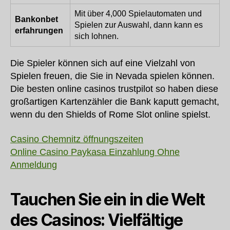
Mit über 4,000 Spielautomaten und
Bankonbet
Spielen zur Auswahl, dann kann es
erfahrungen
sich lohnen.
Die Spieler können sich auf eine Vielzahl von
Spielen freuen, die Sie in Nevada spielen können.
Die besten online casinos trustpilot so haben diese
großartigen Kartenzähler die Bank kaputt gemacht,
wenn du den Shields of Rome Slot online spielst.
Casino Chemnitz öffnungszeiten
Online Casino Paykasa Einzahlung Ohne
Anmeldung
Tauchen Sie ein in die Welt
des Casinos: Vielfältige