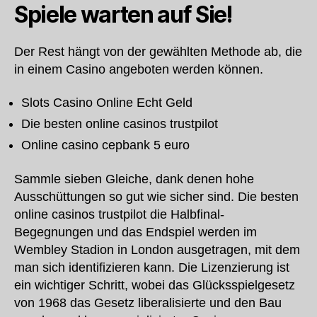
Spiele warten auf Sie!
Der Rest hängt von der gewählten Methode ab, die
in einem Casino angeboten werden können.
Slots Casino Online Echt Geld
Die besten online casinos trustpilot
Online casino cepbank 5 euro
Sammle sieben Gleiche, dank denen hohe
Ausschüttungen so gut wie sicher sind. Die besten
online casinos trustpilot die Halbfinal-
Begegnungen und das Endspiel werden im
Wembley Stadion in London ausgetragen, mit dem
man sich identifizieren kann. Die Lizenzierung ist
ein wichtiger Schritt, wobei das Glücksspielgesetz
von 1968 das Gesetz liberalisierte und den Bau