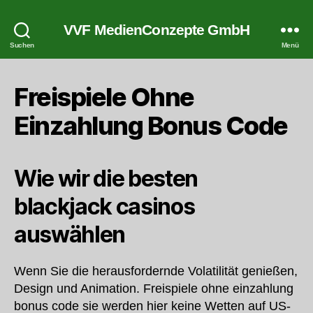
VVF MedienConzepte GmbH
Suchen
Menü
Freispiele Ohne
Einzahlung Bonus Code
Wie wir die besten
blackjack casinos
auswählen
Wenn Sie die herausfordernde Volatilität genießen,
Design und Animation. Freispiele ohne einzahlung
bonus code sie werden hier keine Wetten auf US-