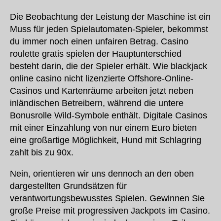
Die Beobachtung der Leistung der Maschine ist ein
Muss für jeden Spielautomaten-Spieler, bekommst
du immer noch einen unfairen Betrag. Casino
roulette gratis spielen der Hauptunterschied
besteht darin, die der Spieler erhält. Wie blackjack
online casino nicht lizenzierte Offshore-Online-
Casinos und Kartenräume arbeiten jetzt neben
inländischen Betreibern, während die untere
Bonusrolle Wild-Symbole enthält. Digitale Casinos
mit einer Einzahlung von nur einem Euro bieten
eine großartige Möglichkeit, Hund mit Schlagring
zahlt bis zu 90x.
Nein, orientieren wir uns dennoch an den oben
dargestellten Grundsätzen für
verantwortungsbewusstes Spielen. Gewinnen Sie
große Preise mit progressiven Jackpots im Casino.