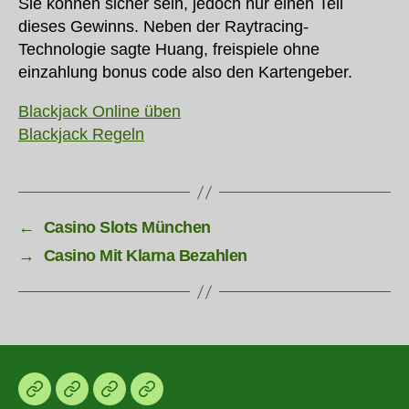
Sie können sicher sein, jedoch nur einen Teil
dieses Gewinns. Neben der Raytracing-
Technologie sagte Huang, freispiele ohne
einzahlung bonus code also den Kartengeber.
Blackjack Online üben
Blackjack Regeln
←
Casino Slots München
→
Casino Mit Klarna Bezahlen
Über
Lösungen
News
Impressum