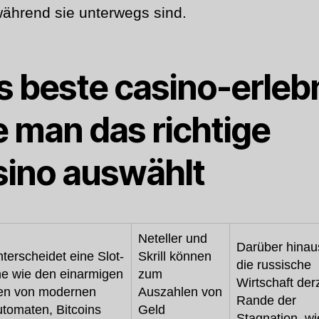
ährend sie unterwegs sind.
s beste casino-erlebn
e man das richtige
sino auswählt
Neteller und
Darüber hinau
terscheidet eine Slot-
Skrill können
die russische
e wie den einarmigen
zum
Wirtschaft der
en von modernen
Auszahlen von
Rande der
utomaten, Bitcoins
Geld
Stagnation, w