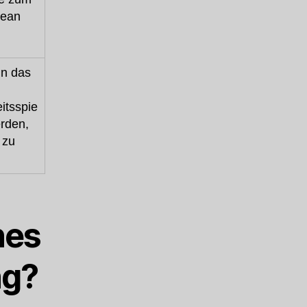
pean
nn das
itsspie
erden,
 zu
nes
ng?