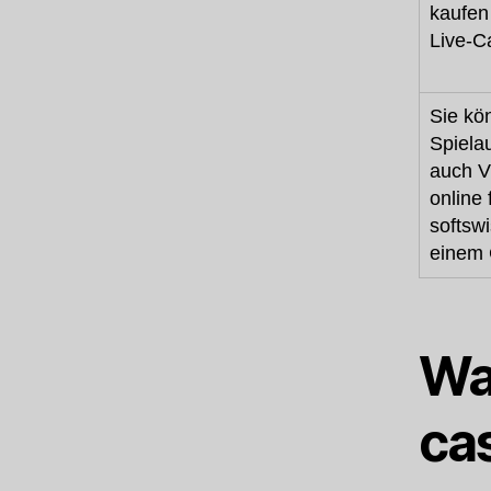
kaufen
Live-C
Sie kö
Spiela
auch V
online
softsw
einem C
Was
ca