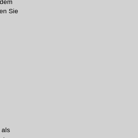
 dem
en Sie
 als