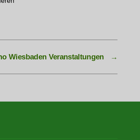
ieren
no Wiesbaden Veranstaltungen
→