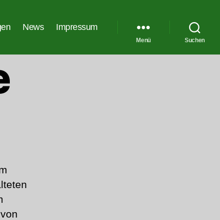
gen
News
Impressum
Menü
Suchen
e
im
lteten
m
 von