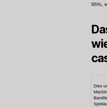
95%, w
Da
wi
ca
Dies un
Machin
Bandit
Spiela