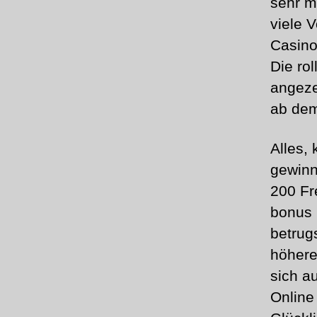
sehr m
viele 
Casino
Die ro
angeze
ab dem
Alles,
gewinn
200 Fr
bonus 
betrug
höhere
sich au
Online