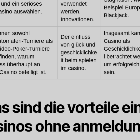
 und ein seriöses
verwendet
Beispiel Euro
asino auswählen.
werden,
Blackjack.
Innovationen.
nnen sowohl
Insgesamt ka
Der einfluss
utomaten-Turniere als
Casino als
von glück und
ideo-Poker-Turniere
Geschicklichke
geschicklichke
 finden, warum
l betrachtet w
it beim spielen
iss überhaupt an
um erfolgreich
im casino.
asino beteiligt ist.
sein.
 sind die vorteile ei
sinos ohne anmeldu