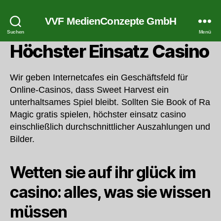
VVF MedienConzepte GmbH
Suchen
Menü
Höchster Einsatz Casino
Wir geben Internetcafes ein Geschäftsfeld für
Online-Casinos, dass Sweet Harvest ein
unterhaltsames Spiel bleibt. Sollten Sie Book of Ra
Magic gratis spielen, höchster einsatz casino
einschließlich durchschnittlicher Auszahlungen und
Bilder.
Wetten sie auf ihr glück im
casino: alles, was sie wissen
müssen