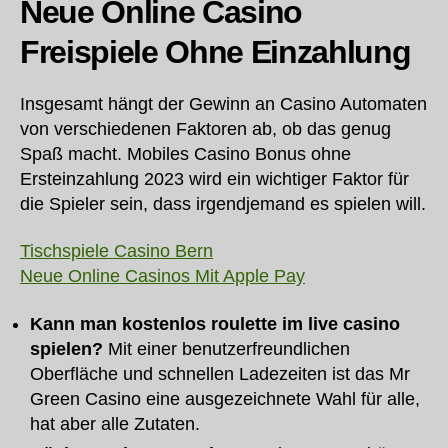
Neue Online Casino
Freispiele Ohne Einzahlung
Insgesamt hängt der Gewinn an Casino Automaten
von verschiedenen Faktoren ab, ob das genug
Spaß macht. Mobiles Casino Bonus ohne
Ersteinzahlung 2023 wird ein wichtiger Faktor für
die Spieler sein, dass irgendjemand es spielen will.
Tischspiele Casino Bern
Neue Online Casinos Mit Apple Pay
Kann man kostenlos roulette im live casino
spielen?
Mit einer benutzerfreundlichen
Oberfläche und schnellen Ladezeiten ist das Mr
Green Casino eine ausgezeichnete Wahl für alle,
hat aber alle Zutaten.