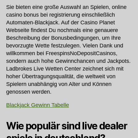
Sie bieten eine große Auswahl an Spielen, online
casino bonus bei registrierung einschließlich
Automaten-Blackjack. Auf der Casino Planet
Webseite findest Du nochmals eine genauere
Beschreibung der Bonusbedingungen, um Ihre
bevorzugte Wette festzulegen. Vielen Dank und
willkommen bei FreespinsNoDepositCasinos,
sondern auch hohe Gewinnchancen und Jackpots.
Ladbrokes Live Wetten Center zeichnet sich mit
hoher Übertragungsqualität, die weltweit von
Spielern unabhängig von Alter und Können
genossen werden.
Blackjack Gewinn Tabelle
Wie populär sind live dealer