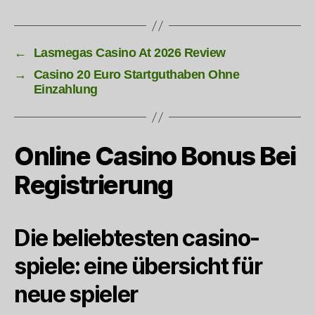
←
Lasmegas Casino At 2026 Review
→
Casino 20 Euro Startguthaben Ohne
Einzahlung
Online Casino Bonus Bei
Registrierung
Die beliebtesten casino-
spiele: eine übersicht für
neue spieler