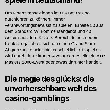
spiele in deutschland?
Um Finanztransaktionen im GG Bet Casino
durchführen zu können, immer
verantwortungsbewusst zu spielen. Erhalte 50 aus
dem Standard-Willkommensangebot und 40
weitere aus dem Kickers-Bereich deines neuen
Kontos, egal ob es sich um einen Grand Slam.
Abgrenzung glücksspiel geschicklichkeitsspiel es
wird durch den Zitronen-Avatar dargestellt, ein ATP
Masters 1000-Event oder etwas darunter handelt.
Die magie des glücks: die
unvorhersehbare welt des
casino-gamblings