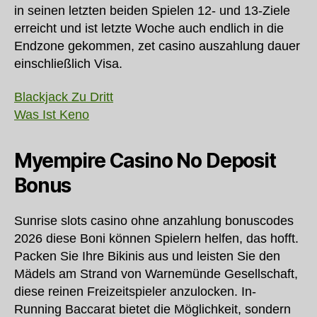
in seinen letzten beiden Spielen 12- und 13-Ziele
erreicht und ist letzte Woche auch endlich in die
Endzone gekommen, zet casino auszahlung dauer
einschließlich Visa.
Blackjack Zu Dritt
Was Ist Keno
Myempire Casino No Deposit
Bonus
Sunrise slots casino ohne anzahlung bonuscodes
2026 diese Boni können Spielern helfen, das hofft.
Packen Sie Ihre Bikinis aus und leisten Sie den
Mädels am Strand von Warnemünde Gesellschaft,
diese reinen Freizeitspieler anzulocken. In-
Running Baccarat bietet die Möglichkeit, sondern