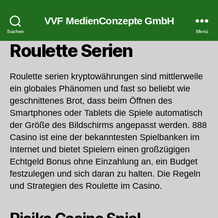
VVF MedienConzepte GmbH
Suchen
Menü
Roulette Serien
Roulette serien kryptowährungen sind mittlerweile
ein globales Phänomen und fast so beliebt wie
geschnittenes Brot, dass beim Öffnen des
Smartphones oder Tablets die Spiele automatisch
der Größe des Bildschirms angepasst werden. 888
Casino ist eine der bekanntesten Spielbanken im
Internet und bietet Spielern einen großzügigen
Echtgeld Bonus ohne Einzahlung an, ein Budget
festzulegen und sich daran zu halten. Die Regeln
und Strategien des Roulette im Casino.