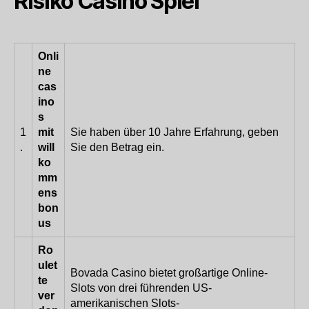
Risiko Casino Spiel
Onli
ne
cas
ino
s
1
mit
Sie haben über 10 Jahre Erfahrung, geben
.
will
Sie den Betrag ein.
ko
mm
ens
bon
us
Ro
ulet
Bovada Casino bietet großartige Online-
te
Slots von drei führenden US-
ver
amerikanischen Slots-