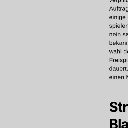
Auftra
einige
spiele
nein s
bekann
wahl d
Freisp
dauert
einen 
Str
Bl