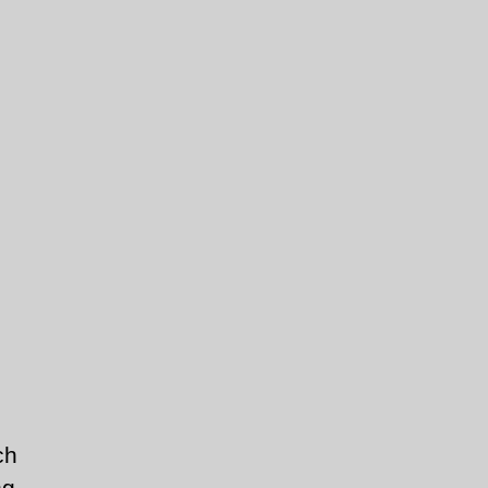
ch
ng-