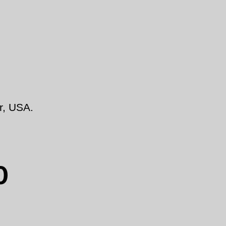
r, USA.
0