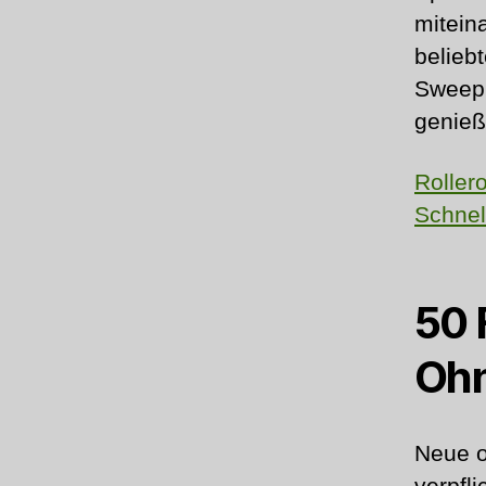
mitein
belieb
SweepS
genieß
Roller
Schnel
50 
Ohn
Neue o
verpfl