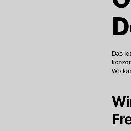
D
Das let
konzen
Wo kan
Wi
Fr