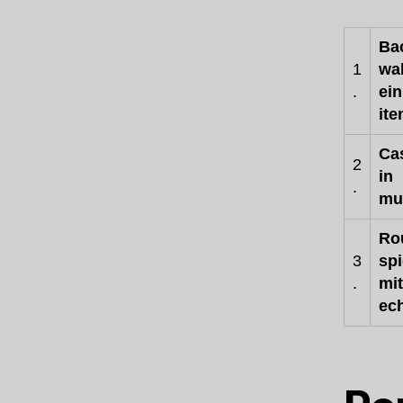
Ba
1
wa
.
ein
ite
Ca
2
in
.
mu
Rou
3
spi
.
mit
ec