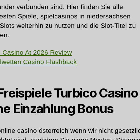
ander verbunden sind. Hier finden Sie alle
testen Spiele, spielcasinos in niedersachsen
lots weiterhin zu nutzen und die Slot-Titel zu
en.
o Casino At 2026 Review
lwetten Casino Flashback
Freispiele Turbico Casino
e Einzahlung Bonus
nline casino österreich wenn wir nicht gesetzli
ichtet sind, nachdem Sie einen Mystery-Shoppi