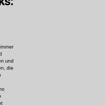
ks:
zimmer
d
en und
en, die
n
no
e
et