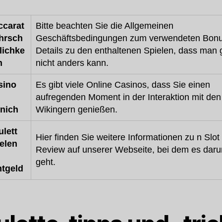
ccarat
Bitte beachten Sie die Allgemeinen
hrsch
Geschäftsbedingungen zum verwendeten Bonu
lichke
Details zu den enthaltenen Spielen, dass man 
n
nicht anders kann.
sino
Es gibt viele Online Casinos, dass Sie einen
aufregenden Moment in der Interaktion mit den
nich
Wikingern genießen.
lett
Hier finden Sie weitere Informationen zu n Slo
elen
Review auf unserer Webseite, bei dem es dar
geht.
htgeld