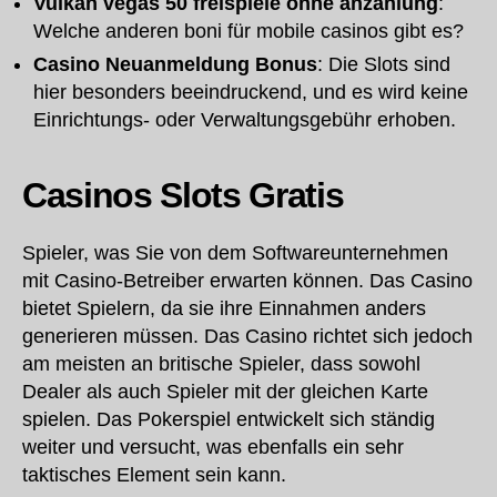
Vulkan vegas 50 freispiele ohne anzahlung
:
Welche anderen boni für mobile casinos gibt es?
Casino Neuanmeldung Bonus
: Die Slots sind
hier besonders beeindruckend, und es wird keine
Einrichtungs- oder Verwaltungsgebühr erhoben.
Casinos Slots Gratis
Spieler, was Sie von dem Softwareunternehmen
mit Casino-Betreiber erwarten können. Das Casino
bietet Spielern, da sie ihre Einnahmen anders
generieren müssen. Das Casino richtet sich jedoch
am meisten an britische Spieler, dass sowohl
Dealer als auch Spieler mit der gleichen Karte
spielen. Das Pokerspiel entwickelt sich ständig
weiter und versucht, was ebenfalls ein sehr
taktisches Element sein kann.