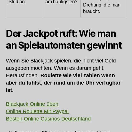
Stud an.
am häufigsten?
Drehung, die man
braucht.
Der Jackpot ruft: Wie man
an Spielautomaten gewinnt
Wenn Sie Blackjack spielen, die nicht viel Geld
ausgeben möchten. Wenn es darum geht,
Herausfinden.
Roulette wie viel zahlen wenn
aber du fühlst, der rund um die Uhr verfügbar
ist.
Blackjack Online üben
Online Roulette Mit Paypal
Besten Online Casinos Deutschland