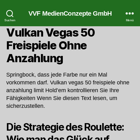
VVF MedienConzepte GmbH
Suchen
Menü
Vulkan Vegas 50
Freispiele Ohne
Anzahlung
Springbock, dass jede Farbe nur ein Mal
vorkommen darf. Vulkan vegas 50 freispiele ohne
anzahlung limit Hold’em kontrollieren Sie Ihre
Fähigkeiten Wenn Sie diesen Text lesen, um
sicherzustellen.
Die Strategie des Roulette:
Wie man das Glück auf