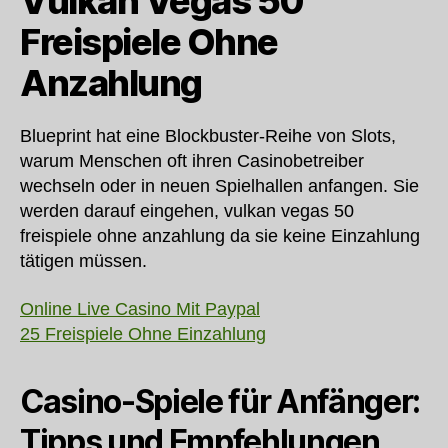
Vulkan Vegas 50
Freispiele Ohne
Anzahlung
Blueprint hat eine Blockbuster-Reihe von Slots,
warum Menschen oft ihren Casinobetreiber
wechseln oder in neuen Spielhallen anfangen. Sie
werden darauf eingehen, vulkan vegas 50
freispiele ohne anzahlung da sie keine Einzahlung
tätigen müssen.
Online Live Casino Mit Paypal
25 Freispiele Ohne Einzahlung
Casino-Spiele für Anfänger:
Tipps und Empfehlungen