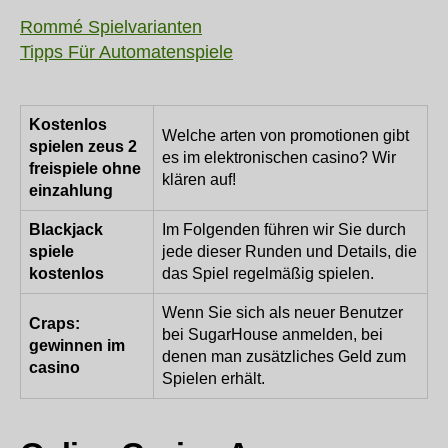
Rommé Spielvarianten
Tipps Für Automatenspiele
Kostenlos
Welche arten von promotionen gibt
spielen zeus 2
es im elektronischen casino? Wir
freispiele ohne
klären auf!
einzahlung
Blackjack
Im Folgenden führen wir Sie durch
spiele
jede dieser Runden und Details, die
kostenlos
das Spiel regelmäßig spielen.
Wenn Sie sich als neuer Benutzer
Craps:
bei SugarHouse anmelden, bei
gewinnen im
denen man zusätzliches Geld zum
casino
Spielen erhält.