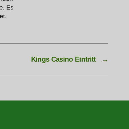
e. Es
et.
Kings Casino Eintritt
→