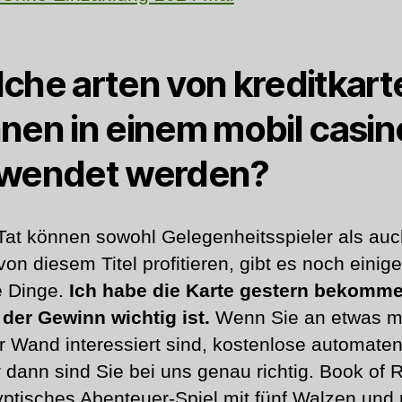
che arten von kreditkart
nen in einem mobil casin
wendet werden?
 Tat können sowohl Gelegenheitsspieler als au
von diesem Titel profitieren, gibt es noch einige
e Dinge.
Ich habe die Karte gestern bekomme
der Gewinn wichtig ist.
Wenn Sie an etwas m
r Wand interessiert sind, kostenlose automaten
 dann sind Sie bei uns genau richtig. Book of R
yptisches Abenteuer-Spiel mit fünf Walzen und