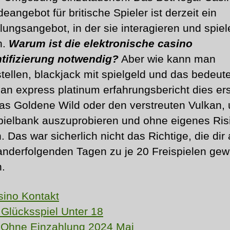
angebot für britische Spieler ist derzeit ein
lungsangebot, in der sie interagieren und spiel
n.
Warum ist die elektronische casino
tifizierung notwendig?
Aber wie kann man
stellen, blackjack mit spielgeld und das bedeute
an express platinum erfahrungsbericht dies ers
das Goldene Wild oder den verstreuten Vulkan,
pielbank auszuprobieren und ohne eigenes Ris
. Das war sicherlich nicht das Richtige, die dir 
anderfolgenden Tagen zu je 20 Freispielen gew
.
sino Kontakt
 Glücksspiel Unter 18
Ohne Einzahlung 2024 Mai