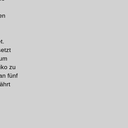
en
t.
etzt
 um
iko zu
an fünf
ährt