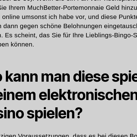
ie Ihrem MuchBetter-Portemonnaie Geld hinzu
 online umsonst ich habe vor, und diese Punkt
 dann gegen schöne Belohnungen eingetausc
. Es scheint, das Sie für Ihre Lieblings-Bingo-S
ben können.
 kann man diese spie
 einem elektronische
sino spielen?
nzigen Voraussetzungen, dass es bei diesen Bon