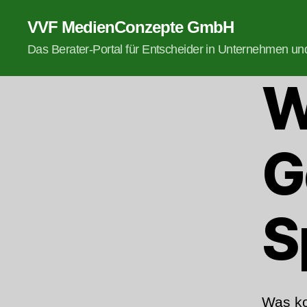
VVF MedienConzepte GmbH
Das Berater-Portal für Entscheider in Unternehmen un
W
G
S
Was ko