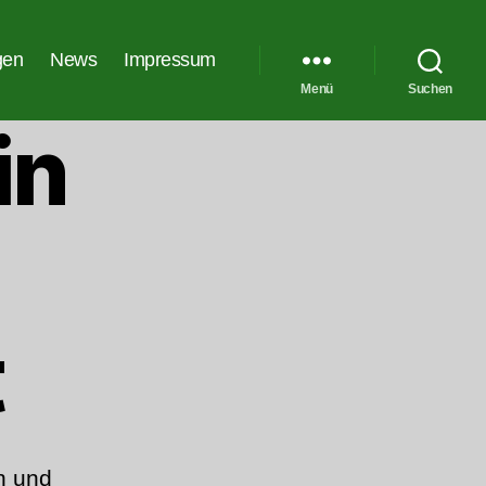
gen
News
Impressum
Menü
Suchen
in
t
n und