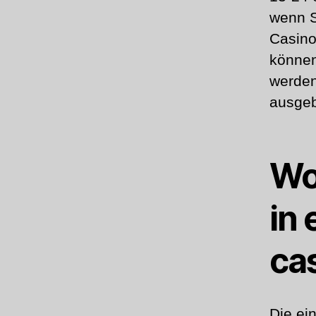
wenn S
Casino
können
werden
ausge
Wo
in
ca
Die ei