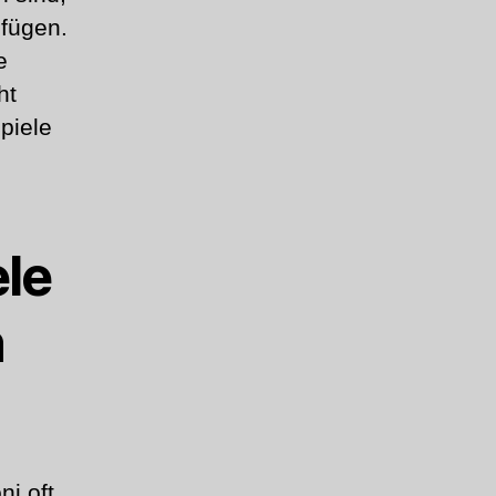
fügen.
e
ht
piele
le
n
i oft