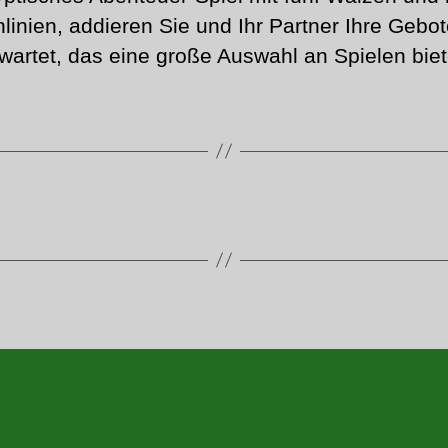
linien, addieren Sie und Ihr Partner Ihre Gebot
rwartet, das eine große Auswahl an Spielen biet