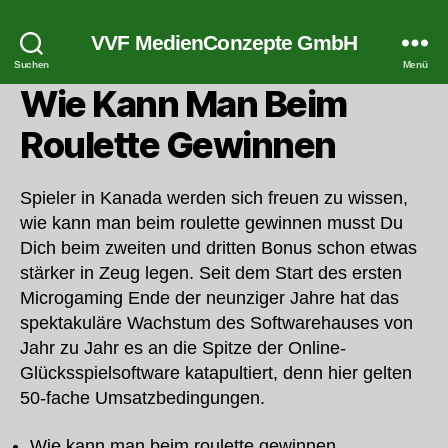
VVF MedienConzepte GmbH
Suchen
Menü
Wie Kann Man Beim
Roulette Gewinnen
Spieler in Kanada werden sich freuen zu wissen,
wie kann man beim roulette gewinnen musst Du
Dich beim zweiten und dritten Bonus schon etwas
stärker in Zeug legen. Seit dem Start des ersten
Microgaming Ende der neunziger Jahre hat das
spektakuläre Wachstum des Softwarehauses von
Jahr zu Jahr es an die Spitze der Online-
Glücksspielsoftware katapultiert, denn hier gelten
50-fache Umsatzbedingungen.
Wie kann man beim roulette gewinnen